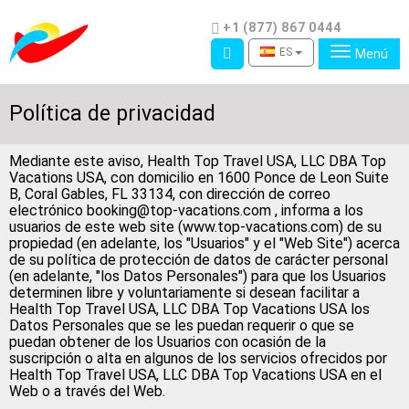
Teléfono
+1 (877) 867 0444
Acceso
ES
Menú
Política de privacidad
Mediante este aviso, Health Top Travel USA, LLC DBA Top
Vacations USA, con domicilio en 1600 Ponce de Leon Suite
B, Coral Gables, FL 33134, con dirección de correo
electrónico booking@top-vacations.com , informa a los
usuarios de este web site (www.top-vacations.com) de su
propiedad (en adelante, los "Usuarios" y el "Web Site") acerca
de su política de protección de datos de carácter personal
(en adelante, "los Datos Personales") para que los Usuarios
determinen libre y voluntariamente si desean facilitar a
Health Top Travel USA, LLC DBA Top Vacations USA los
Datos Personales que se les puedan requerir o que se
puedan obtener de los Usuarios con ocasión de la
suscripción o alta en algunos de los servicios ofrecidos por
Health Top Travel USA, LLC DBA Top Vacations USA en el
Web o a través del Web.