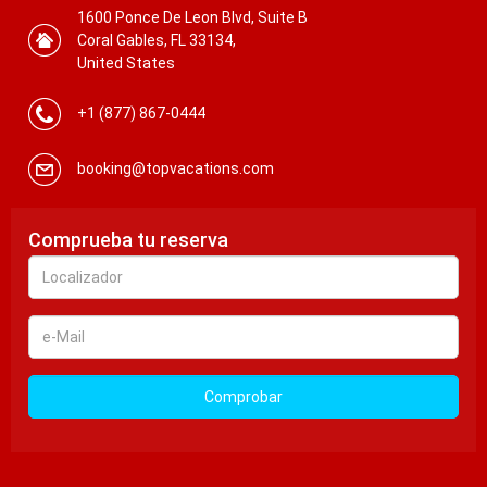
1600 Ponce De Leon Blvd, Suite B
Coral Gables, FL 33134,
United States
+1 (877) 867-0444
booking@topvacations.com
Comprueba tu reserva
Localizador
e-
Mail
Comprobar