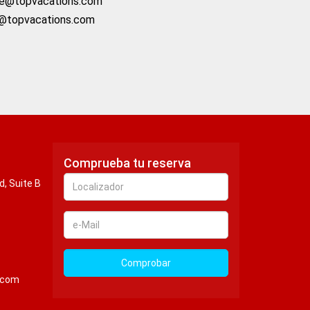
e@topvacations.com
@topvacations.com
Comprueba tu reserva
Localizador
, Suite B
e-
Mail
Comprobar
.com