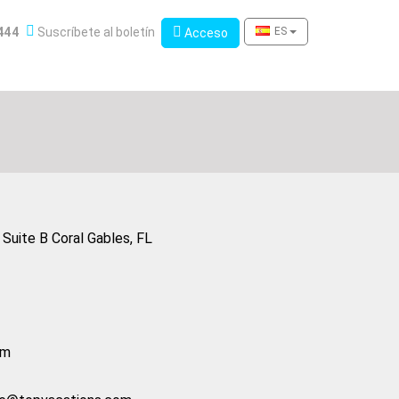
Boletín de novedades
444
Suscríbete al boletín
Acceso
ES
Acceso
Suite B Coral Gables, FL
pm