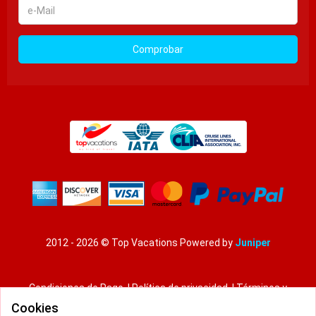
e-
Mail
Comprobar
2012 - 2026 © Top Vacations
Powered by
Juniper
Condiciones de Pago
|
Política de privacidad
|
Términos y
condiciones
Cookies