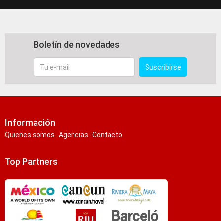
Boletín de novedades
Tu
Suscribirse
e-
mail
Información
Quienes somos
Agencias
Contacto
Top Partners