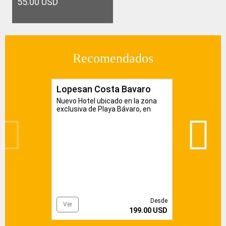
55.00 USD
Recomendados
Lopesan Costa Bavaro
Oc
Nuevo Hotel ubicado en la zona
Ubi
exclusiva de Playa Bávaro, en
de 
República Dominicana.
Pun
Desde
Ver
V
199.00 USD