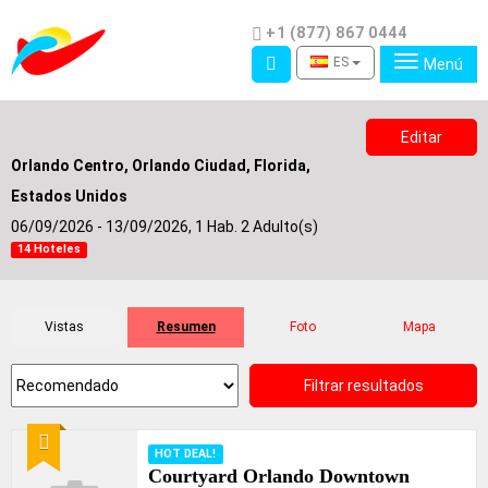
Teléfono
+1 (877) 867 0444
Acceso
ES
Menú
Editar
Orlando Centro, Orlando Ciudad, Florida,
Estados Unidos
06/09/2026 - 13/09/2026,
1 Hab. 2 Adulto(s)
14 Hoteles
Vistas
Resumen
Foto
Mapa
Filtrar resultados
Recomendado
HOT DEAL!
Courtyard Orlando Downtown