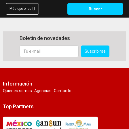
Buscar
Más opciones
Boletín de novedades
Tu
Suscribirse
e-
mail
Información
Quienes somos
Agencias
Contacto
Top Partners