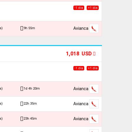
-1 día
+1 día
Avianca
9h 55m
s)
1,018 USD
-1 día
+1 día
Avianca
1d 4h 20m
s)
Avianca
22h 35m
s)
Avianca
23h 45m
s)