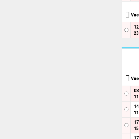
Vue
1
23
Vue
0
11
1
11
1
15
1