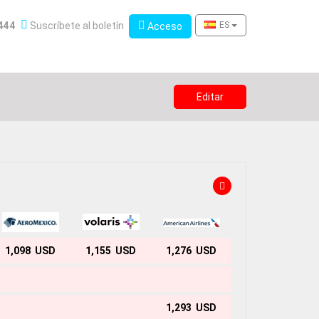
Boletín de novedades
444
Suscríbete al boletín
Acceso
ES
Acceso
Editar
1,098 USD
1,155 USD
1,276 USD
1,293 USD