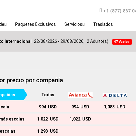
Teléfono
+1 (877) 867 0
de
Paquetes Exclusivos
Servicios
Traslados
o Internacional
22/08/2026 - 29/08/2026,
2 Adulto(s)
97 Vuelos
or precio por compañía
pañías
Todas
scala
994 USD
994 USD
1,083 USD
 más escalas
1,022 USD
1,022 USD
 escalas
1,293 USD