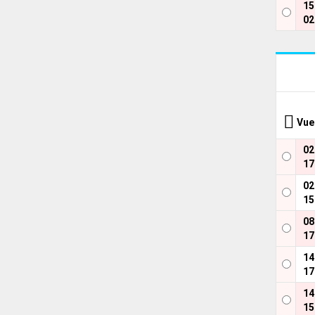
1
02
Vue
0
17
0
15
0
17
1
17
1
15