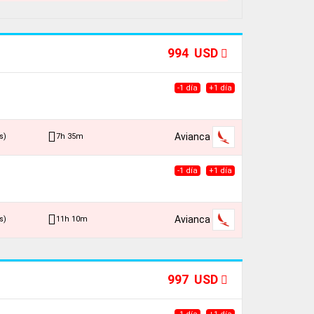
994 USD
-1 día
+1 día
Avianca
7h 35m
s)
-1 día
+1 día
Avianca
11h 10m
s)
997 USD