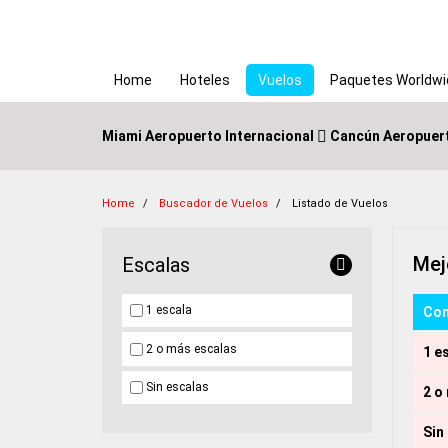
(current)
Home
Hoteles
Vuelos
Paquetes Worldwi
Miami Aeropuerto Internacional
Cancún Aeropuert
Home
Buscador de Vuelos
Listado de Vuelos
Mej
Escalas
1 escala
Com
2 o más escalas
1 e
Sin escalas
2 o
Sin