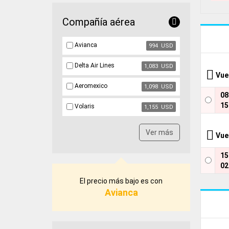
Compañía aérea
Avianca
994 USD
Delta Air Lines
1,083 USD
Vue
Aeromexico
1,098 USD
0
15
Volaris
1,155 USD
Ver más
Vue
1
02
El precio más bajo es con
Avianca