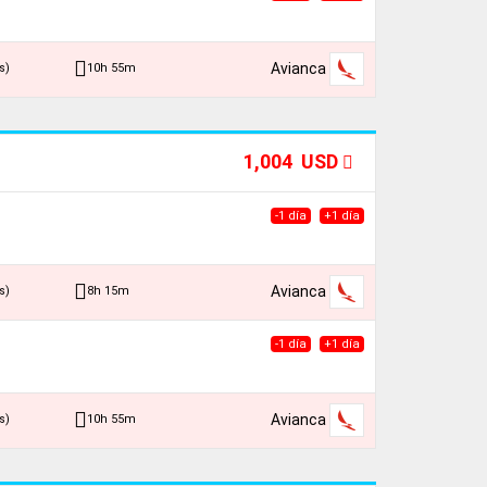
Avianca
10h 55m
s)
1,004 USD
-1 día
+1 día
Avianca
8h 15m
s)
-1 día
+1 día
Avianca
10h 55m
s)