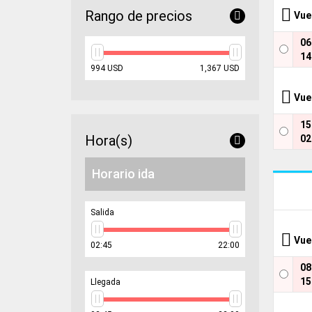
Rango de precios
Vue
0
14
min
max
994
USD
1,367
USD
price
price
Vue
1
Hora(s)
02
Horario ida
Salida
Vue
min
max
02:45
22:00
hour
hour
0
15
Llegada