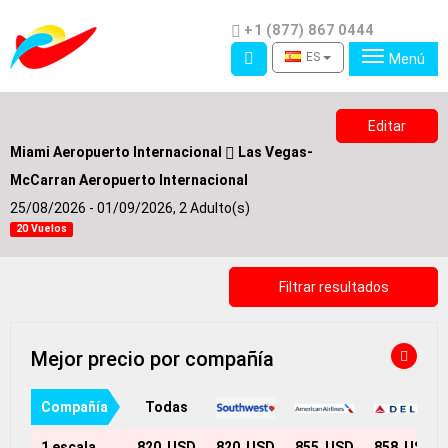
Teléfono
+1 (877) 867 0444
Acceso
ES
Menú
Editar
Miami Aeropuerto Internacional
Las Vegas-
McCarran Aeropuerto Internacional
25/08/2026 - 01/09/2026,
2 Adulto(s)
20 Vuelos
Filtrar resultados
Mejor precio por compañía
Compañías
Todas
1 escala
820 USD
820 USD
855 USD
858 USD