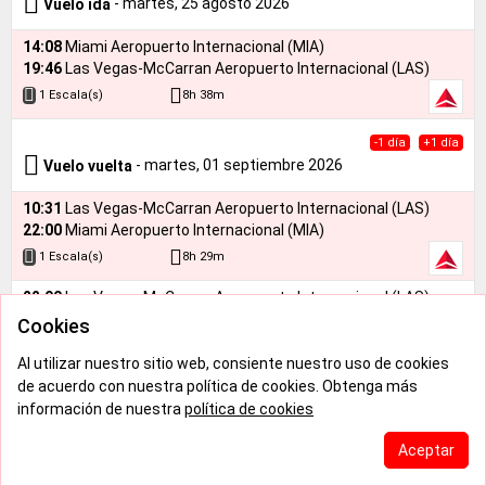
- martes, 25 agosto 2026
Vuelo ida
14:08
Miami Aeropuerto Internacional (MIA)
19:46
Las Vegas-McCarran Aeropuerto Internacional (LAS)
8h 38m
1 Escala(s)
-1 día
+1 día
- martes, 01 septiembre 2026
Vuelo vuelta
10:31
Las Vegas-McCarran Aeropuerto Internacional (LAS)
22:00
Miami Aeropuerto Internacional (MIA)
8h 29m
1 Escala(s)
22:00
Las Vegas-McCarran Aeropuerto Internacional (LAS)
09:28
Miami Aeropuerto Internacional (MIA)
Cookies
8h 28m
1 Escala(s)
Al utilizar nuestro sitio web, consiente nuestro uso de cookies
de acuerdo con nuestra política de cookies. Obtenga más
información de nuestra
política de cookies
871 USD
Aceptar
-1 día
+1 día