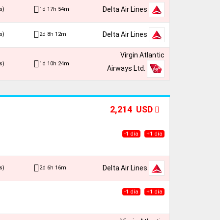
Delta Air Lines
1d 17h 54m
s)
Delta Air Lines
2d 8h 12m
s)
Virgin Atlantic
1d 10h 24m
s)
Airways Ltd.
2,214 USD
-1 día
+1 día
Delta Air Lines
2d 6h 16m
s)
-1 día
+1 día