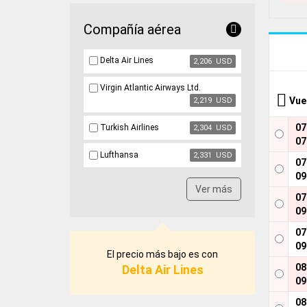
Compañía aérea
Delta Air Lines
2,206 USD
Virgin Atlantic Airways Ltd.
Vue
2,219 USD
0
Turkish Airlines
2,304 USD
07
Lufthansa
2,331 USD
0
09
Ver más
0
09
0
09
El precio más bajo es con
0
Delta Air Lines
09
0