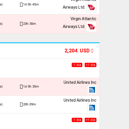
1d 0h 45m
s)
Airways Ltd.
Virgin Atlantic
23h 30m
s)
Airways Ltd.
2,204 USD
-1 día
+1 día
United Airlines Inc
1d 0h 35m
s)
United Airlines Inc
20h 09m
s)
-1 día
+1 día