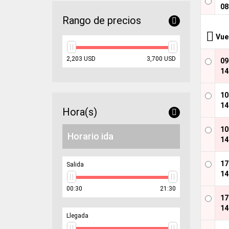
08
Rango de precios
Vue
min
max
2,203
USD
3,700
USD
0
price
price
14
1
14
Hora(s)
1
Horario ida
14
1
Salida
14
min
max
00:30
21:30
hour
hour
1
14
Llegada