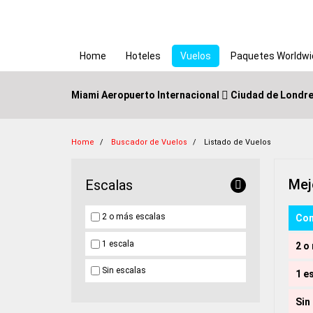
(current)
Home
Hoteles
Vuelos
Paquetes Worldwi
Miami Aeropuerto Internacional
Ciudad de Londr
Home
Buscador de Vuelos
Listado de Vuelos
Mej
Escalas
2 o más escalas
Com
1 escala
2 o
Sin escalas
1 e
Sin