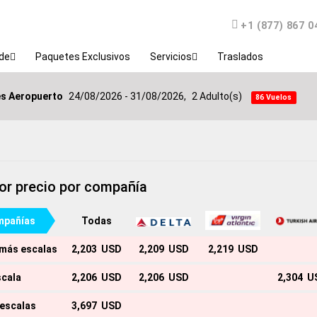
Teléfono
+1 (877) 867 0
de
Paquetes Exclusivos
Servicios
Traslados
es Aeropuerto
24/08/2026 - 31/08/2026,
2 Adulto(s)
86 Vuelos
or precio por compañía
pañías
Todas
 más escalas
2,203 USD
2,209 USD
2,219 USD
scala
2,206 USD
2,206 USD
2,304 U
 escalas
3,697 USD