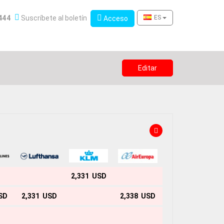
Boletín de novedades
444
Suscríbete al boletín
Acceso
ES
Acceso
Editar
2,331 USD
SD
2,331 USD
2,338 USD