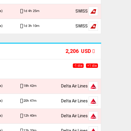
SWISS
1d 4h 25m
s)
SWISS
1d 3h 10m
s)
2,206 USD
-1 día
+1 día
Delta Air Lines
18h 42m
s)
Delta Air Lines
20h 47m
s)
Delta Air Lines
12h 40m
s)
Delta Air Lines
12h 33m
s)