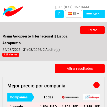
Teléfono
+1 (877) 867 0444
Acceso
ES
Menú
Editar
Miami Aeropuerto Internacional
Lisboa
Aeropuerto
24/08/2026 - 31/08/2026,
2 Adulto(s)
129 Vuelos
Filtrar resultados
Mejor precio por compañía
Compañías
Todas
1 escala
1,894 USD
1,894 USD
2,148 USD
2