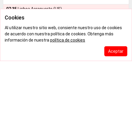
07:35
Lisboa Aeropuerto (LIS)
18:45
Miami Aeropuerto Internacional (MIA)
Cookies
16h 10m
1 Escala(s)
Al utilizar nuestro sitio web, consiente nuestro uso de cookies
de acuerdo con nuestra política de cookies. Obtenga más
información de nuestra
política de cookies
2,170 USD
Aceptar
-1 día
+1 día
- lunes, 24 agosto 2026
Vuelo ida
21:30
Miami Aeropuerto Internacional (MIA)
15:15
Lisboa Aeropuerto (LIS)
12h 45m
1 Escala(s)
21:30
Miami Aeropuerto Internacional (MIA)
19:15
Lisboa Aeropuerto (LIS)
16h 45m
1 Escala(s)
-1 día
+1 día