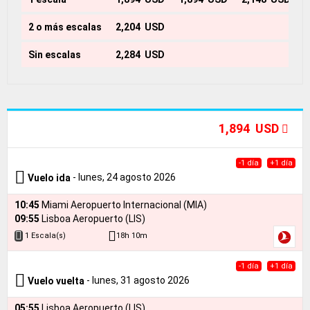
2 o más escalas
2,204 USD
2
Sin escalas
2,284 USD
1,894 USD
-1 día
+1 día
- lunes, 24 agosto 2026
Vuelo ida
10:45
Miami Aeropuerto Internacional (MIA)
09:55
Lisboa Aeropuerto (LIS)
18h 10m
1 Escala(s)
-1 día
+1 día
- lunes, 31 agosto 2026
Vuelo vuelta
05:55
Lisboa Aeropuerto (LIS)