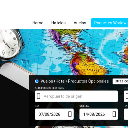
Home
Hoteles
Vuelos
Paquetes Worldwi
Vuelos+Hotel+Productos Opcionales
Otras c
AEROPUERTO DE ORIGEN
DE
IDA
VUELTA
HA